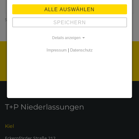
in Schleswig-Holstein
ALLE AUSWÄHLEN
Stand:
15. Juni 2020
SPEICHERN
Details anzeigen
Impressum
|
Datenschutz
Treurat . Partner . Berater
T+P Niederlassungen
Kiel
Eckernförder Straße 212